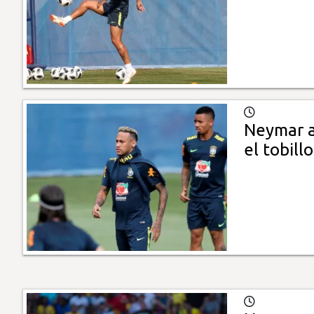
Neymar a
el tobill