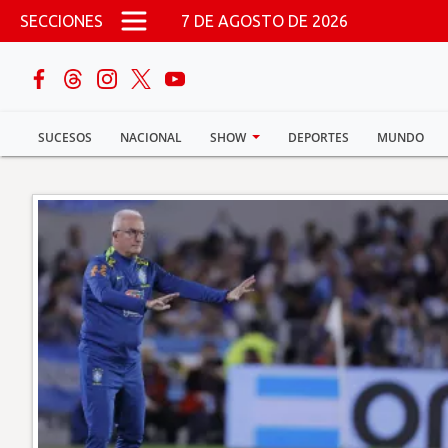
Pasar al contenido principal
SECCIONES
7 DE AGOSTO DE 2026
buscar
SUCESOS
NACIONAL
SHOW
DEPORTES
MUNDO
Sucesos
Nacional
Política
Show
Deportes
Mundo