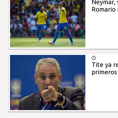
Neymar, s
Romario 
Tite ya r
primeros 