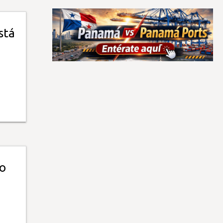
stá
ro