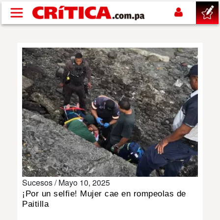
Pasar al contenido principal
buscar
SUCESOS
NACIONAL
POLÍTICA
SHOW
Sucesos /
Mayo 10, 2025
DEPORTES
¡Por un selfie! Mujer cae en rompeolas de
Paitilla
MUNDO