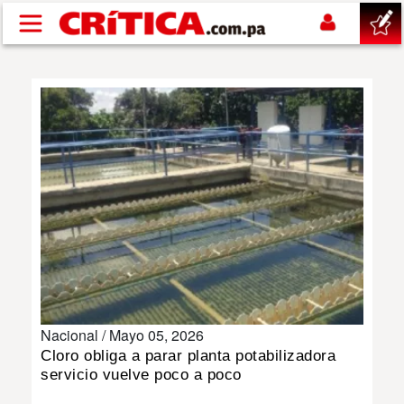
Pasar al contenido principal
buscar
SUCESOS
NACIONAL
POLÍTICA
SHOW
Nacional /
Mayo 05, 2026
DEPORTES
Cloro obliga a parar planta potabilizadora
servicio vuelve poco a poco
MUNDO