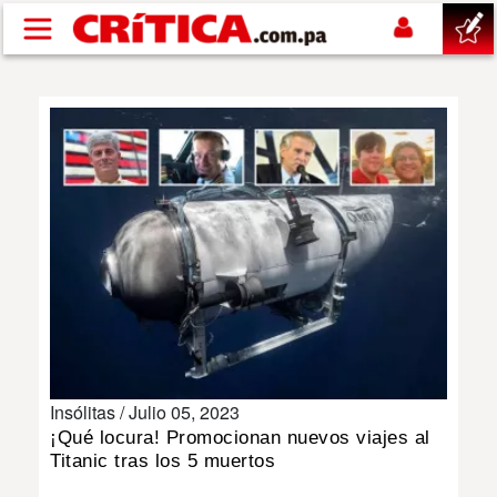
Pasar al contenido principal
buscar
SUCESOS
NACIONAL
POLÍTICA
SHOW
Insólitas /
Julio 05, 2023
DEPORTES
¡Qué locura! Promocionan nuevos viajes al
Titanic tras los 5 muertos
MUNDO