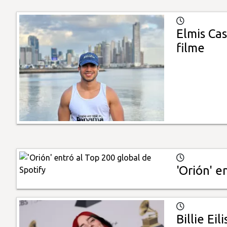
Elmis Cas
filme
'Orión' e
Billie Ei