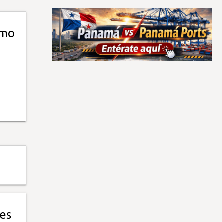
imo
nes