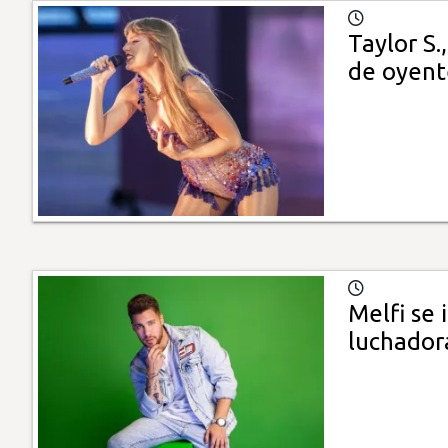
Taylor S.
de oyent
Melfi se 
luchador