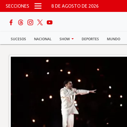
Pasar al contenido principal
SECCIONES
8 DE AGOSTO DE 2026
buscar
SUCESOS
NACIONAL
SHOW
DEPORTES
MUNDO
Sucesos
Nacional
Política
Show
Deportes
Mundo