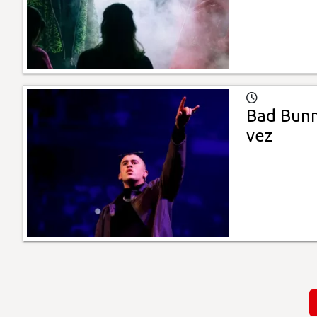
Bad Bunn
vez
Paginación