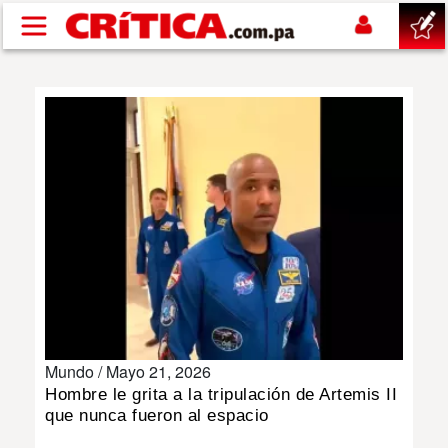
Pasar al contenido principal
buscar
SUCESOS
NACIONAL
POLÍTICA
SHOW
Mundo /
Mayo 21, 2026
DEPORTES
Hombre le grita a la tripulación de Artemis II
que nunca fueron al espacio
MUNDO