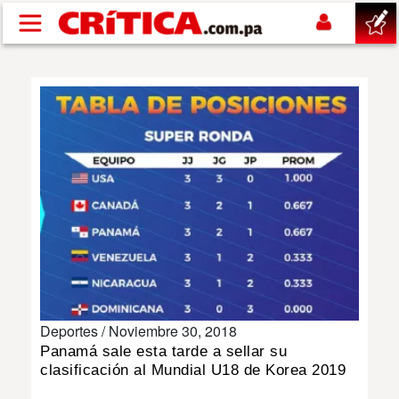
Pasar al contenido principal
buscar
SUCESOS
NACIONAL
POLÍTICA
SHOW
Deportes /
Noviembre 30, 2018
DEPORTES
Panamá sale esta tarde a sellar su
clasificación al Mundial U18 de Korea 2019
MUNDO