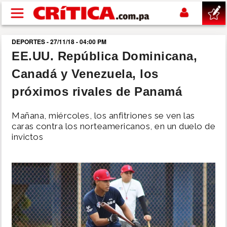
Pasar al contenido principal
DEPORTES - 27/11/18 - 04:00 PM
buscar
EE.UU. República Dominicana,
Canadá y Venezuela, los
SUCESOS
próximos rivales de Panamá
NACIONAL
Mañana, miércoles, los anfitriones se ven las
caras contra los norteamericanos, en un duelo de
POLÍTICA
invictos
SHOW
DEPORTES
MUNDO