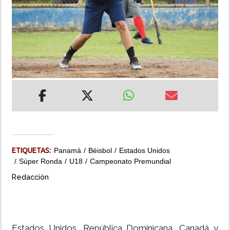
INSÓLITAS
MULTIMEDIA
IMPRESO
ETIQUETAS:
Panamá
Béisbol
Estados Unidos
Súper Ronda
U18
Campeonato Premundial
Redacción
Estados Unidos, República Dominicana, Canadá y