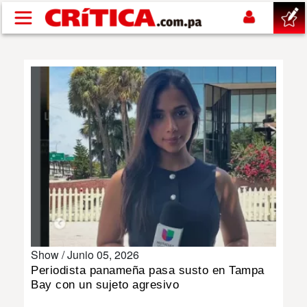
Pasar al contenido principal
buscar
SUCESOS
NACIONAL
POLÍTICA
SHOW
Show /
Junio 05, 2026
DEPORTES
Periodista panameña pasa susto en Tampa
Bay con un sujeto agresivo
MUNDO