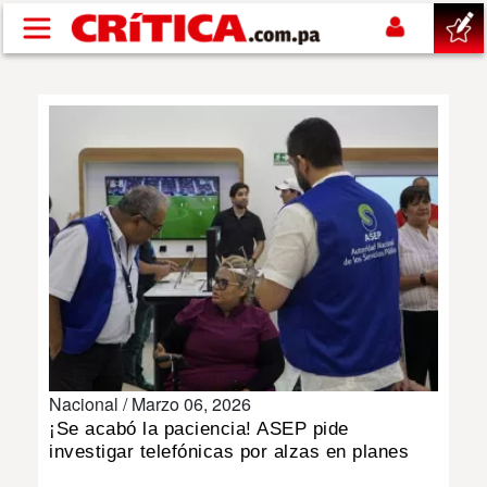
Pasar al contenido principal
buscar
SUCESOS
NACIONAL
POLÍTICA
SHOW
Nacional /
Marzo 06, 2026
DEPORTES
¡Se acabó la paciencia! ASEP pide
investigar telefónicas por alzas en planes
MUNDO