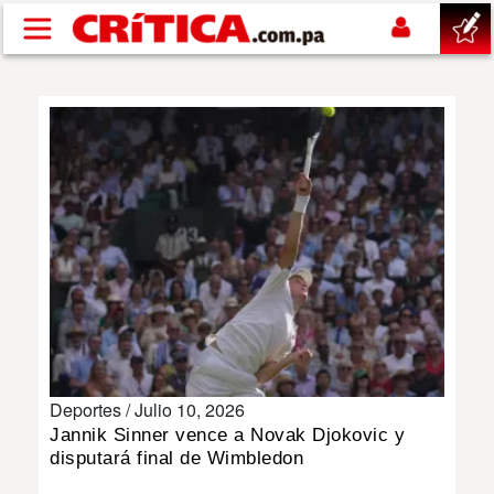
Pasar al contenido principal
buscar
SUCESOS
NACIONAL
POLÍTICA
SHOW
Deportes /
Julio 10, 2026
DEPORTES
Jannik Sinner vence a Novak Djokovic y
disputará final de Wimbledon
MUNDO