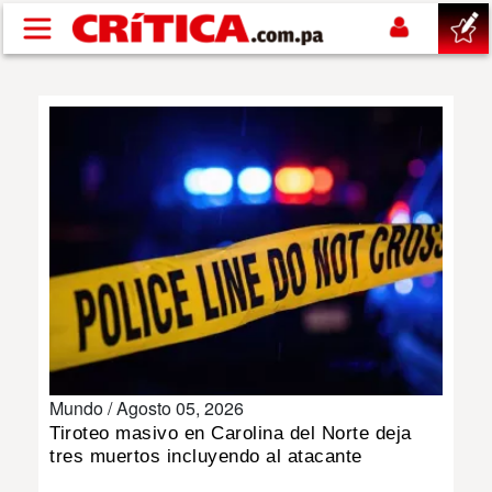
Pasar al contenido principal
buscar
SUCESOS
NACIONAL
POLÍTICA
SHOW
Mundo /
Agosto 05, 2026
DEPORTES
Tiroteo masivo en Carolina del Norte deja
tres muertos incluyendo al atacante
MUNDO