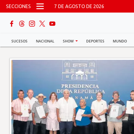
Pasar al contenido principal
SECCIONES
7 DE AGOSTO DE 2026
buscar
SUCESOS
NACIONAL
SHOW
DEPORTES
MUNDO
Sucesos
Nacional
Política
Show
Deportes
Mundo