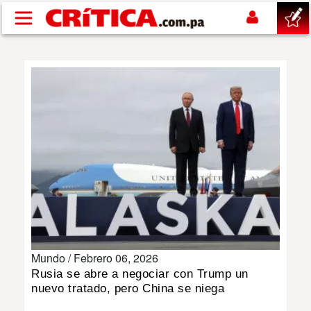
Pasar al contenido principal
buscar
SUCESOS
NACIONAL
POLÍTICA
SHOW
Mundo /
Febrero 06, 2026
DEPORTES
Rusia se abre a negociar con Trump un
nuevo tratado, pero China se niega
MUNDO