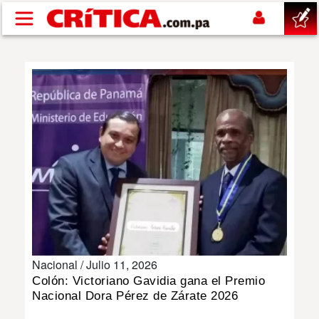
Pasar al contenido principal
buscar
SUCESOS
NACIONAL
POLÍTICA
SHOW
Nacional /
Julio 11, 2026
DEPORTES
Colón: Victoriano Gavidia gana el Premio
Nacional Dora Pérez de Zárate 2026
MUNDO