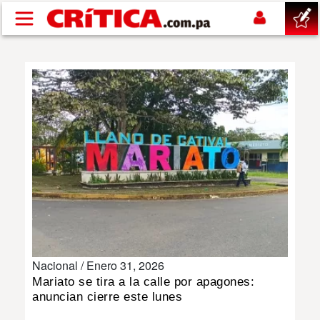
Pasar al contenido principal
buscar
SUCESOS
NACIONAL
POLÍTICA
SHOW
Nacional /
Enero 31, 2026
DEPORTES
Mariato se tira a la calle por apagones:
anuncian cierre este lunes
MUNDO