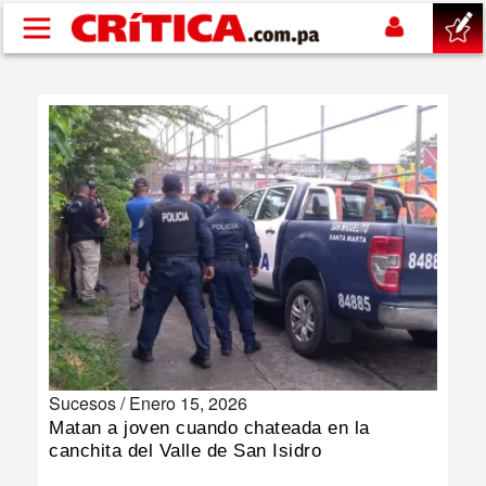
Pasar al contenido principal
buscar
SUCESOS
NACIONAL
POLÍTICA
SHOW
Sucesos /
Enero 15, 2026
DEPORTES
Matan a joven cuando chateada en la
canchita del Valle de San Isidro
MUNDO