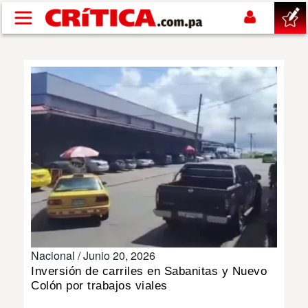
Pasar al contenido principal
buscar
SUCESOS
NACIONAL
POLÍTICA
SHOW
Nacional /
Junio 20, 2026
DEPORTES
Inversión de carriles en Sabanitas y Nuevo
Colón por trabajos viales
MUNDO