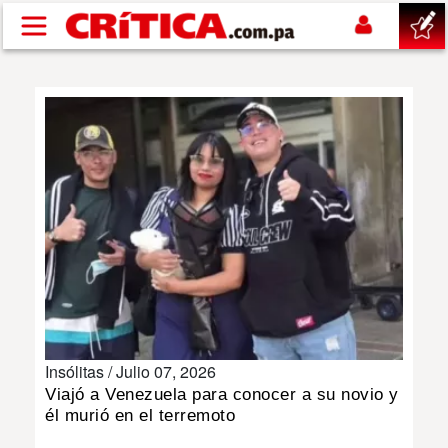
Pasar al contenido principal
buscar
SUCESOS
NACIONAL
POLÍTICA
SHOW
Insólitas /
Julio 07, 2026
DEPORTES
Viajó a Venezuela para conocer a su novio y
él murió en el terremoto
MUNDO