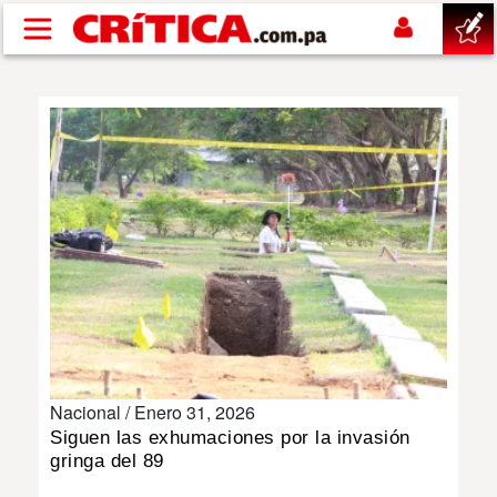
Pasar al contenido principal
buscar
SUCESOS
NACIONAL
POLÍTICA
SHOW
Nacional /
Enero 31, 2026
DEPORTES
Siguen las exhumaciones por la invasión
gringa del 89
MUNDO