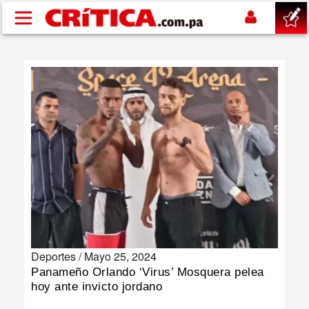
Pasar al contenido principal
buscar
SUCESOS
NACIONAL
POLÍTICA
SHOW
Deportes /
Mayo 25, 2024
DEPORTES
Panameño Orlando ‘Virus’ Mosquera pelea
hoy ante invicto jordano
MUNDO