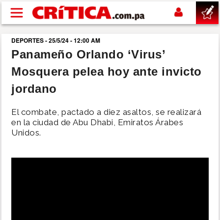
Pasar al contenido principal
DEPORTES - 25/5/24 - 12:00 AM
buscar
Panameño Orlando ‘Virus’
Mosquera pelea hoy ante invicto
SUCESOS
jordano
NACIONAL
El combate, pactado a diez asaltos, se realizará
en la ciudad de Abu Dhabi, Emiratos Árabes
POLÍTICA
Unidos.
SHOW
DEPORTES
MUNDO