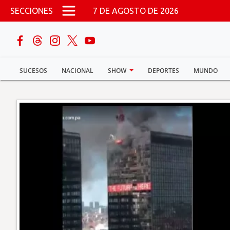
Pasar al contenido principal
SECCIONES
7 DE AGOSTO DE 2026
buscar
SUCESOS
NACIONAL
SHOW
DEPORTES
MUNDO
Sucesos
Nacional
Política
Show
Deportes
Mundo