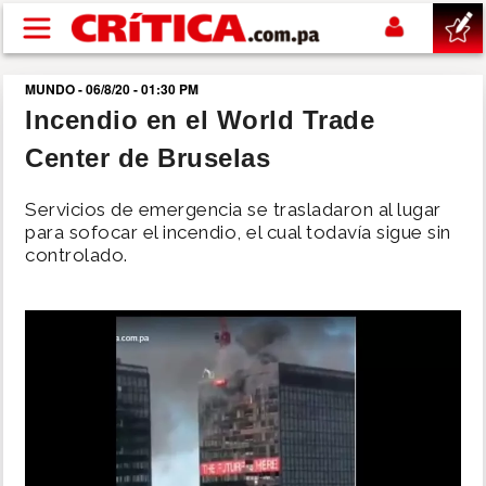
Pasar al contenido principal
MUNDO - 06/8/20 - 01:30 PM
buscar
Incendio en el World Trade
Center de Bruselas
SUCESOS
Servicios de emergencia se trasladaron al lugar
NACIONAL
para sofocar el incendio, el cual todavía sigue sin
controlado.
POLÍTICA
SHOW
DEPORTES
MUNDO