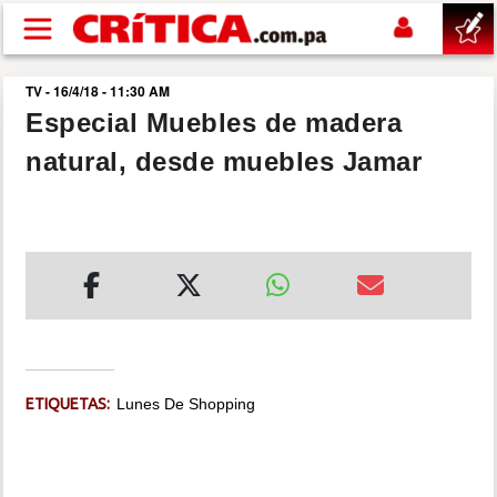
Pasar al contenido principal
TV - 16/4/18 - 11:30 AM
buscar
Especial Muebles de madera
natural, desde muebles Jamar
SUCESOS
NACIONAL
POLÍTICA
SHOW
ETIQUETAS:
Lunes De Shopping
DEPORTES
MUNDO