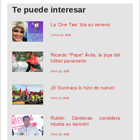
Te puede interesar
INSÓLITAS
La 'One Two' tira su veneno
MULTIMEDIA
Junio 22, 2018
IMPRESO
Ricardo "Pepe" Àvila, la joya del
fútbol panameño
Abril 19, 2018
¡El Suntracs lo hizo de nuevo!
Abril 17, 2018
Rubén Cárdenas considera
injusta su sanción
Abril 16, 2018