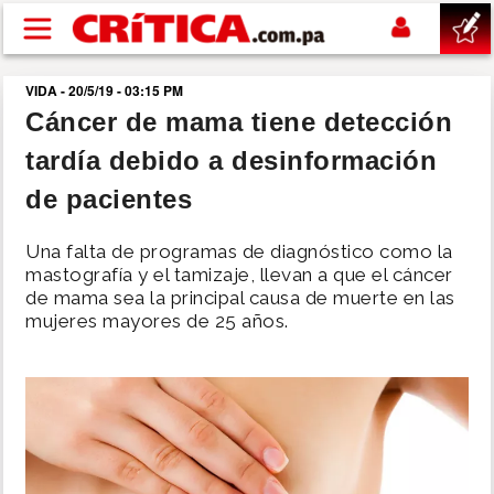
Pasar al contenido principal
VIDA - 20/5/19 - 03:15 PM
buscar
Cáncer de mama tiene detección
tardía debido a desinformación
SUCESOS
de pacientes
NACIONAL
Una falta de programas de diagnóstico como la
mastografía y el tamizaje, llevan a que el cáncer
POLÍTICA
de mama sea la principal causa de muerte en las
mujeres mayores de 25 años.
SHOW
DEPORTES
MUNDO