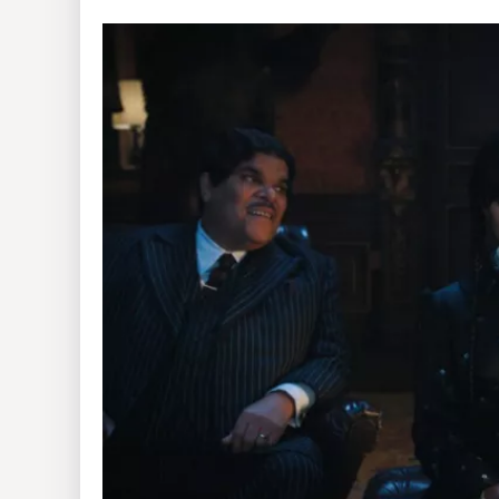
Insólitas
Multimedia
Impreso