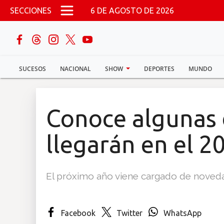
Pasar al contenido principal
SECCIONES
6 DE AGOSTO DE 2026
buscar
SUCESOS
NACIONAL
SHOW
DEPORTES
MUNDO
Sucesos
Nacional
Conoce algunas d
Política
llegarán en el 2
Show
El próximo año viene cargado de noved
Deportes
Facebook
Twitter
WhatsApp
Mundo