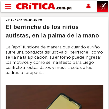
Pasar al contenido principal
VIDA - 12/11/19 - 03:45 PM
buscar
El berrinche de los niños
autistas, en la palma de la mano
SUCESOS
La "app" funciona de manera que cuando el niño
NACIONAL
sufre una conducta disruptiva o "berrinche", como
se llama la aplicación, su entorno puede ingresar
los motivos y cómo se manifestó para luego
POLÍTICA
centralizar estos datos y mostrárselos a los
padres o terapeutas.
SHOW
DEPORTES
MUNDO