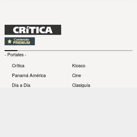
- Portales -
Crítica
Kiosco
Panamá América
Cine
Día a Día
Clasiguía
Mujer
Prémiate
Recetas
Impresora Pacífico
- Redes sociales -