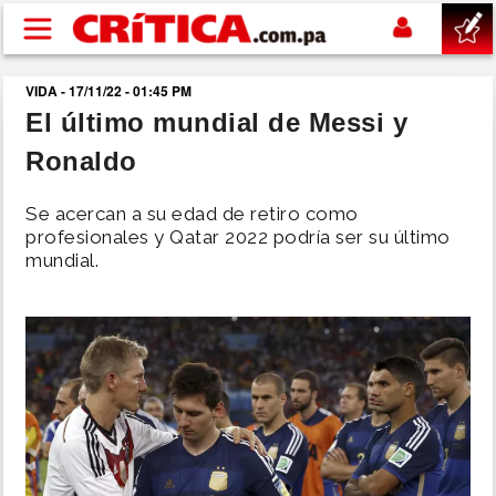
Pasar al contenido principal
VIDA - 17/11/22 - 01:45 PM
buscar
El último mundial de Messi y
Ronaldo
SUCESOS
Se acercan a su edad de retiro como
NACIONAL
profesionales y Qatar 2022 podría ser su último
mundial.
POLÍTICA
SHOW
DEPORTES
MUNDO