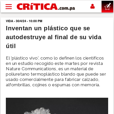
Pasar al contenido principal
VIDA - 30/4/24 - 10:00 PM
buscar
Inventan un plástico que se
autodestruye al final de su vida
SUCESOS
útil
NACIONAL
El 'plástico vivo', como lo definen los científicos
en un estudio recogido este martes por revista
POLÍTICA
Nature Communications, es un material de
poliuretano termoplástico blando que puede ser
usado comercialmente para fabricar calzado,
SHOW
alfombrillas, cojines o espumas con memoria.
DEPORTES
MUNDO