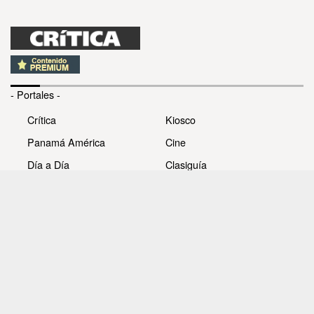
- Portales -
Crítica
Kiosco
Panamá América
Cine
Día a Día
Clasiguía
Mujer
Prémiate
Recetas
Impresora Pacífico
- Redes sociales -
Noticias
Whatsappcri
Videos
Galerías