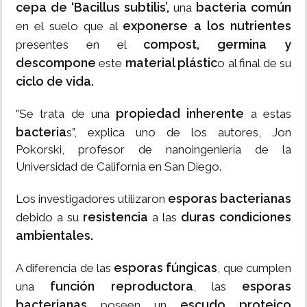
cepa de ‘Bacillus subtilis’,
bacteria común
una
exponerse a los nutrientes
en el suelo que al
compost, germina y
presentes en el
descompone
material plástic
este
o al final de su
ciclo de vida.
propiedad inherente
"Se trata de una
a estas
bacteria
s”, explica uno de los autores, Jon
Pokorski, profesor de nanoingeniería de la
Universidad de California en San Diego.
esporas bacterianas
Los investigadores utilizaron
resistencia
duras condiciones
debido a su
a las
ambientales.
esporas fúngicas
A diferencia de las
, que cumplen
función reproductora
esporas
una
, las
bacterianas
escudo proteico
poseen un