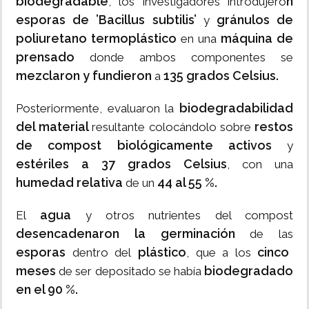
biodegradable
n
, los investigadores introdujero
esporas de ’Bacillus subtilis’
gránulos de
y
poliuretano termoplástico
máquina de
en una
prensado
donde ambos componentes se
mezclaron y fundieron
135 grados Celsius.
a
biodegradabilidad
Posteriormente, evaluaron la
del material
restos
resultante colocándolo sobre
de compost biológicamente activos
y
estériles a 37
grados Celsius
, con una
humedad relativa
44 al 55 %.
de un
agua
El
y otros nutrientes del compost
desencadenaron la germinación
de las
esporas
plástico
cinco
dentro del
, que a los
meses
biodegradado
de ser depositado se había
en el 90 %.