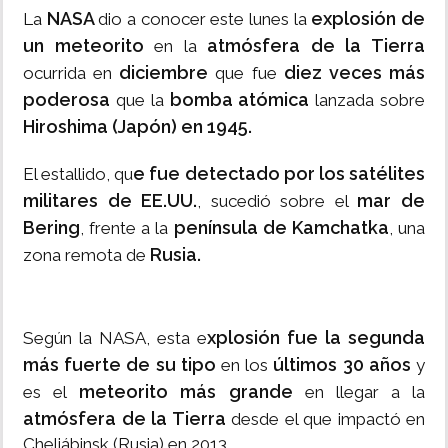
NASA
explosión de
La
dio a conocer este lunes la
un meteorito
atmósfera de la Tierra
en la
diciembre
diez veces más
ocurrida en
que fue
poderosa
bomba atómica
que la
lanzada sobre
Hiroshima (Japón) en 1945.
e fue detectado por los satélites
El estallido, qu
militares de EE.UU.
mar de
, sucedió sobre el
Bering
península de Kamchatka
, frente a la
, una
Rusia.
zona remota de
xplosión fue la segunda
Según la NASA, esta e
más fuerte de su tipo
últimos 30 años
en los
y
meteorito más grande
es el
en llegar a la
atmósfera de la Tierra
desde el que impactó en
Cheliábinsk (Rusia) en 2013.