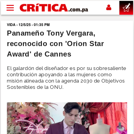
Pasar al contenido principal
VIDA - 12/5/25 - 01:35 PM
buscar
Panameño Tony Vergara,
reconocido con 'Orion Star
SUCESOS
Award' de Cannes
NACIONAL
El galardón del diseñador es por su sobresaliente
contribución apoyando a las mujeres como
POLÍTICA
misión alineada con la agenda 2030 de Objetivos
Sostenibles de la ONU.
SHOW
DEPORTES
MUNDO