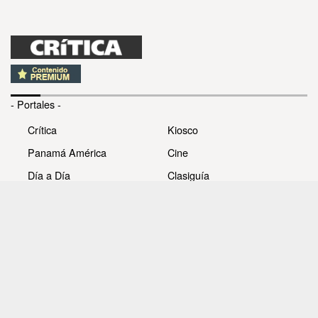
- Portales -
Crítica
Kiosco
Panamá América
Cine
Día a Día
Clasiguía
Mujer
Prémiate
Recetas
Impresora Pacífico
- Redes sociales -