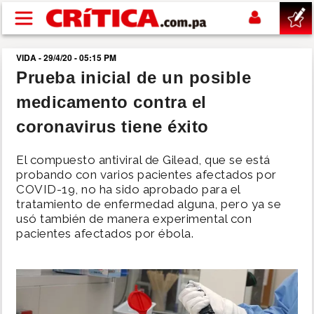
Pasar al contenido principal
VIDA - 29/4/20 - 05:15 PM
buscar
Prueba inicial de un posible
medicamento contra el
SUCESOS
coronavirus tiene éxito
NACIONAL
El compuesto antiviral de Gilead, que se está
probando con varios pacientes afectados por
POLÍTICA
COVID-19, no ha sido aprobado para el
tratamiento de enfermedad alguna, pero ya se
usó también de manera experimental con
SHOW
pacientes afectados por ébola.
DEPORTES
MUNDO