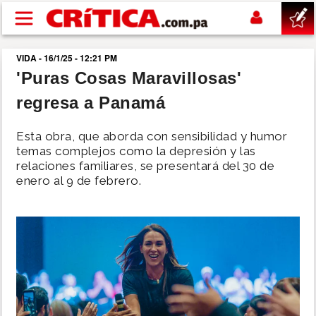
Pasar al contenido principal
VIDA - 16/1/25 - 12:21 PM
buscar
'Puras Cosas Maravillosas'
regresa a Panamá
SUCESOS
Esta obra, que aborda con sensibilidad y humor
NACIONAL
temas complejos como la depresión y las
relaciones familiares, se presentará del 30 de
enero al 9 de febrero.
POLÍTICA
SHOW
DEPORTES
MUNDO