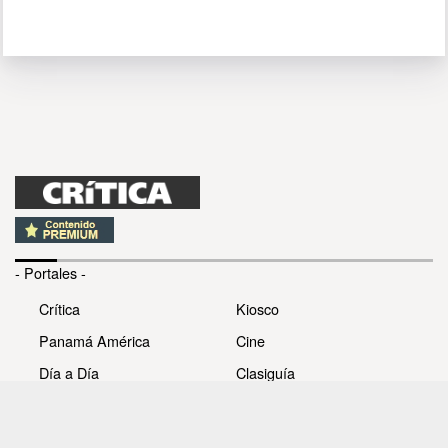
- Portales -
Crítica
Kiosco
Panamá América
Cine
Día a Día
Clasiguía
Mujer
Prémiate
Recetas
Impresora Pacífico