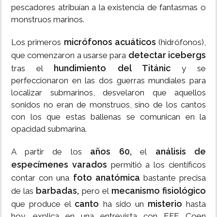
pescadores atribuían a la existencia de fantasmas o
monstruos marinos.
micrófonos acuáticos
Los primeros
(hidrófonos),
detectar icebergs
que comenzaron a usarse para
hundimiento del Titánic
tras el
y se
perfeccionaron en las dos guerras mundiales para
localizar submarinos, desvelaron que aquellos
sonidos no eran de monstruos, sino de los cantos
con los que estas ballenas se comunican en la
opacidad submarina.
años 60,
análisis de
A partir de los
el
especímenes varados
permitió a los científicos
foto anatómica
contar con una
bastante precisa
barbadas,
mecanismo fisiológico
de las
pero el
canto
misterio
que produce el
ha sido un
hasta
hoy, explica en una entrevista con EFE Coen