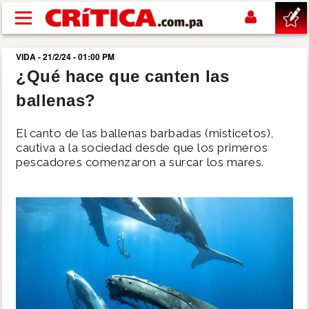
Pasar al contenido principal
VIDA - 21/2/24 - 01:00 PM
buscar
¿Qué hace que canten las
ballenas?
SUCESOS
El canto de las ballenas barbadas (misticetos),
NACIONAL
cautiva a la sociedad desde que los primeros
pescadores comenzaron a surcar los mares.
POLÍTICA
SHOW
DEPORTES
MUNDO