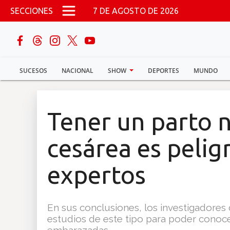
Pasar al contenido principal
SECCIONES
7 DE AGOSTO DE 2026
buscar
SUCESOS
NACIONAL
SHOW
DEPORTES
MUNDO
Sucesos
Nacional
Tener un parto n
Política
cesárea es pelig
Show
expertos
Deportes
En sus conclusiones, los investigadores
estudios de este tipo para poder conoce
Mundo
embarazadas.