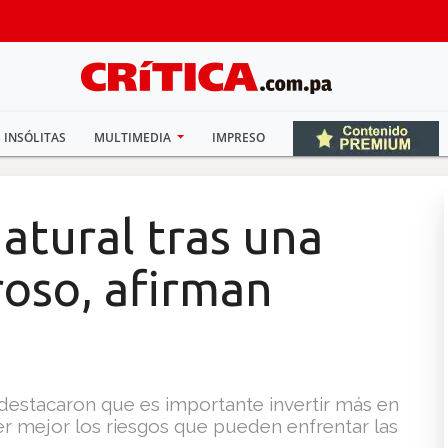
INSÓLITAS
MULTIMEDIA
IMPRESO
atural tras una
roso, afirman
 destacaron que es importante invertir más en
r mejor los riesgos que pueden enfrentar las