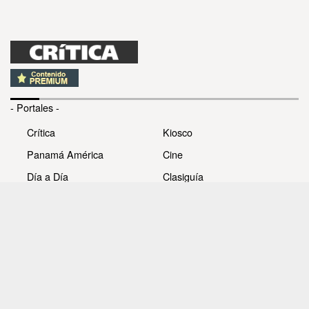
- Portales -
Crítica
Kiosco
Panamá América
Cine
Día a Día
Clasiguía
Mujer
Prémiate
Recetas
Impresora Pacífico
- Redes sociales -