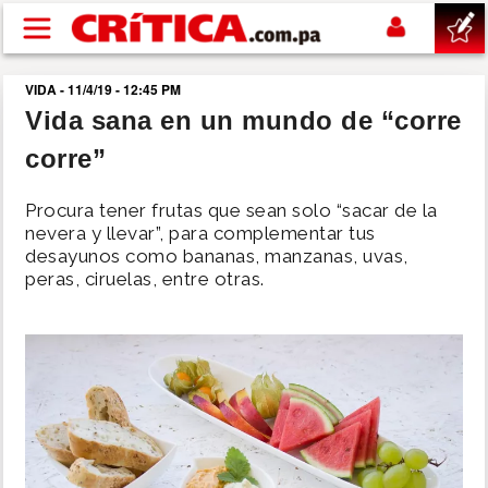
Pasar al contenido principal
VIDA - 11/4/19 - 12:45 PM
buscar
Vida sana en un mundo de “corre
corre”
SUCESOS
Procura tener frutas que sean solo “sacar de la
NACIONAL
nevera y llevar”, para complementar tus
desayunos como bananas, manzanas, uvas,
peras, ciruelas, entre otras.
POLÍTICA
SHOW
DEPORTES
MUNDO