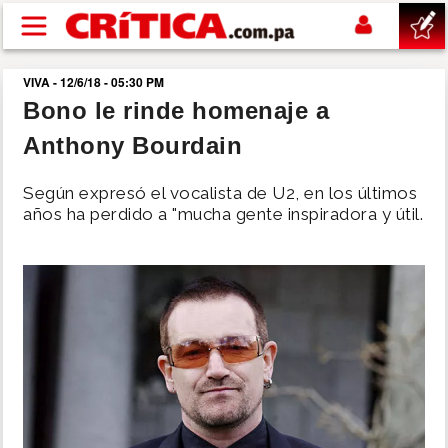
Pasar al contenido principal
VIVA - 12/6/18 - 05:30 PM
buscar
Bono le rinde homenaje a
Anthony Bourdain
SUCESOS
Según expresó el vocalista de U2, en los últimos
NACIONAL
años ha perdido a "mucha gente inspiradora y útil.
POLÍTICA
SHOW
DEPORTES
MUNDO