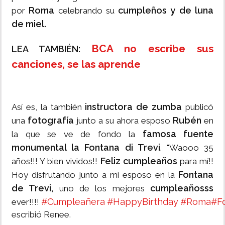
Roma
cumpleños y de luna
por
celebrando su
de miel.
BCA no escribe sus
LEA TAMBIÉN:
canciones, se las aprende
instructora de zumba
Así es, la también
publicó
fotografía
Rubén
una
junto a su ahora esposo
en
famosa
fuente
la que se ve de fondo la
monumental la Fontana di Trevi
. "Waooo 35
Feliz cumpleaños
años!!! Y bien vividos!!
para mí!!
Fontana
Hoy disfrutando junto a mi esposo en la
de Trevi,
cumpleañosss
uno de los mejores
#Cumpleañera
#HappyBirthday
#Roma
#Fo
ever!!!!
escribió Renee.