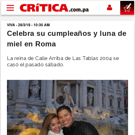
Pasar al contenido principal
VIVA - 28/3/18 - 10:30 AM
buscar
Celebra su cumpleaños y luna de
miel en Roma
SUCESOS
La reina de Calle Arriba de Las Tablas 2004 se
NACIONAL
casó el pasado sábado.
POLÍTICA
SHOW
DEPORTES
MUNDO