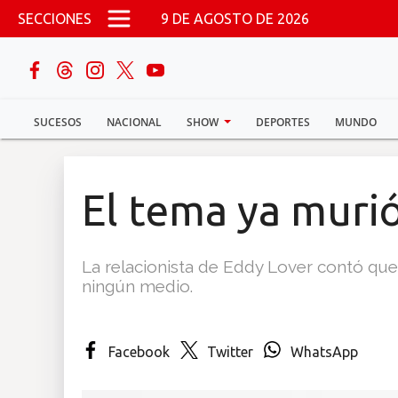
Pasar al contenido principal
SECCIONES
9 DE AGOSTO DE 2026
buscar
SUCESOS
NACIONAL
SHOW
DEPORTES
MUNDO
Sucesos
Nacional
El tema ya muri
Política
La relacionista de Eddy Lover contó que
Show
ningún medio.
Deportes
Facebook
Twitter
WhatsApp
Mundo