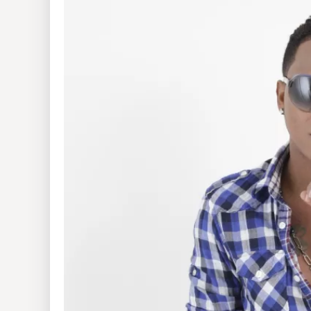
Insólitas
Multimedia
Impreso