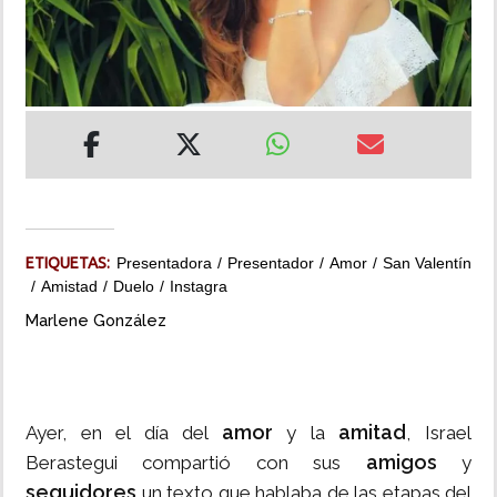
INSÓLITAS
MULTIMEDIA
IMPRESO
ETIQUETAS:
Presentadora
Presentador
Amor
San Valentín
Amistad
Duelo
Instagra
Marlene González
amor
amitad
Ayer, en el día del
y la
, Israel
amigos
Berastegui compartió con sus
y
seguidores
un texto que hablaba de las etapas del