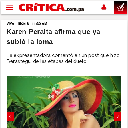
Pasar al contenido principal
VIVA - 15/2/18 - 11:30 AM
buscar
Karen Peralta afirma que ya
subió la loma
SUCESOS
La expresentadora comentó en un post que hizo
NACIONAL
Berastegui de las etapas del duelo.
POLÍTICA
SHOW
DEPORTES
Previous
Next
MUNDO