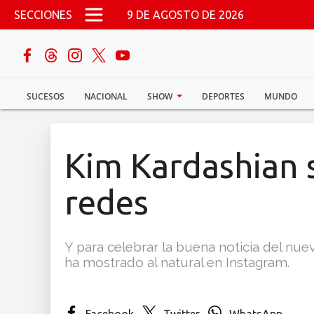
Pasar al contenido principal
SECCIONES
9 DE AGOSTO DE 2026
buscar
SUCESOS
NACIONAL
SHOW
DEPORTES
MUNDO
Sucesos
Nacional
Kim Kardashian 
Política
redes
Show
Y para celebrar la buena noticia del nu
Deportes
ha mostrado al natural en Instagram.
Mundo
Facebook
Twitter
WhatsApp