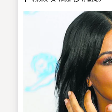
Insólitas
Multimedia
Impreso