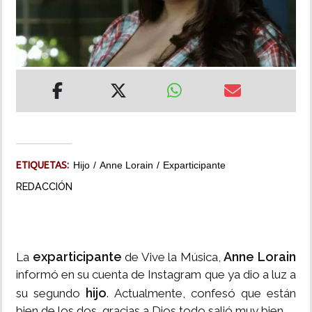
INSÓLITAS
MULTIMEDIA
IMPRESO
ETIQUETAS:
Hijo
Anne Lorain
Exparticipante
REDACCIÓN
exparticipante
Anne Lorain
La
de Vive la Música,
informó en su cuenta de Instagram que ya dio a luz a
hijo
su segundo
. Actualmente, confesó que están
bien de los dos, gracias a Dios todo salió muy bien.