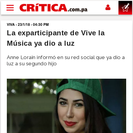
Pasar al contenido principal
VIVA - 23/1/18 - 04:30 PM
buscar
La exparticipante de Vive la
Música ya dio a luz
SUCESOS
Anne Lorain informó en su red social que ya dio a
NACIONAL
luz a su segundo hijo
POLÍTICA
SHOW
DEPORTES
MUNDO