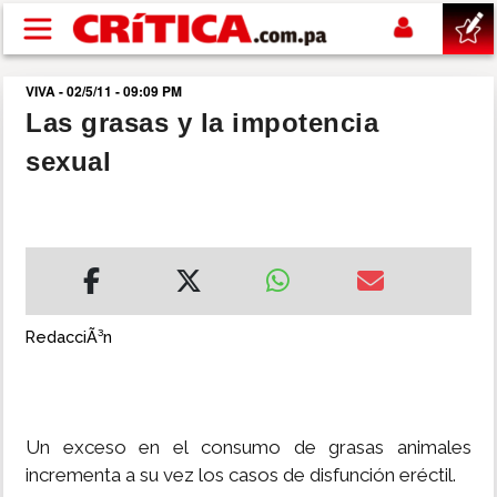
Pasar al contenido principal
VIVA - 02/5/11 - 09:09 PM
buscar
Las grasas y la impotencia
sexual
SUCESOS
NACIONAL
POLÍTICA
RedacciÃ³n
SHOW
DEPORTES
Un exceso en el consumo de grasas animales
incrementa a su vez los casos de disfunción eréctil.
MUNDO