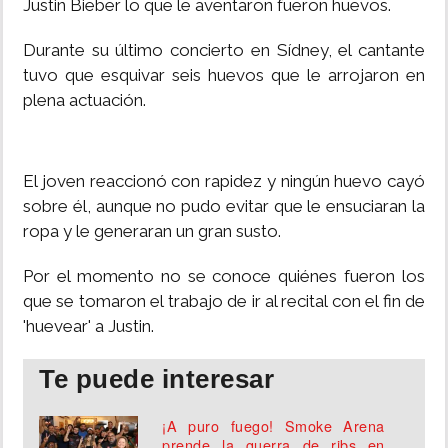
Justin Bieber lo que le aventaron fueron huevos.
INSÓLITAS
Durante su último concierto en Sídney, el cantante
tuvo que esquivar seis huevos que le arrojaron en
MULTIMEDIA
plena actuación.
IMPRESO
El joven reaccionó con rapidez y ningún huevo cayó
sobre él, aunque no pudo evitar que le ensuciaran la
ropa y le generaran un gran susto.
Por el momento no se conoce quiénes fueron los
que se tomaron el trabajo de ir al recital con el fin de
'huevear' a Justin.
Te puede interesar
¡A puro fuego! Smoke Arena
prende la guerra de ribs en