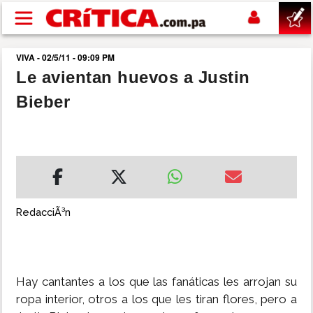
Pasar al contenido principal
VIVA - 02/5/11 - 09:09 PM
buscar
Le avientan huevos a Justin
Bieber
SUCESOS
NACIONAL
POLÍTICA
RedacciÃ³n
SHOW
DEPORTES
Hay cantantes a los que las fanáticas les arrojan su
ropa interior, otros a los que les tiran flores, pero a
MUNDO