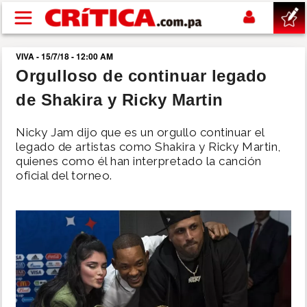
Pasar al contenido principal
VIVA - 15/7/18 - 12:00 AM
buscar
Orgulloso de continuar legado
de Shakira y Ricky Martin
SUCESOS
Nicky Jam dijo que es un orgullo continuar el
NACIONAL
legado de artistas como Shakira y Ricky Martin,
quienes como él han interpretado la canción
oficial del torneo.
POLÍTICA
SHOW
DEPORTES
MUNDO