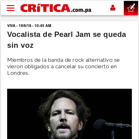
Pasar al contenido principal
VIVA - 19/6/18 - 10:45 AM
buscar
Vocalista de Pearl Jam se queda
sin voz
SUCESOS
Miembros de la banda de rock alternativo se
NACIONAL
vieron obligados a cancelar su concierto en
Londres.
POLÍTICA
SHOW
DEPORTES
MUNDO