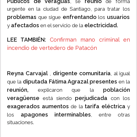
Públicos de Veraguas
reunió
, se
de forma
urgente en la ciudad de Santiago, para tratar los
problemas
enfrentando
usuarios
que sigue
los
afectados
electricidad.
y
en el servicio de la
LEE TAMBIÉN:
Confirman mano criminal en
incendio de vertedero de Patacón
Reyna Carvajal
dirigente comunitaria
,
, al igual
diputada Fátima Agrazal presentes
que la
en la
reunión,
población
explicaron que la
veragüense
perjudicada
está siendo
con los
exagerados aumentos
tarifa eléctrica
de la
y
apagones interminables
los
, entre otras
situaciones.