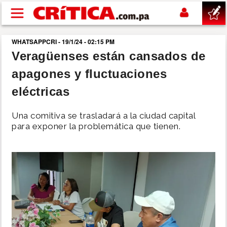
Pasar al contenido principal
WHATSAPPCRI - 19/1/24 - 02:15 PM
buscar
Veragüenses están cansados de
apagones y fluctuaciones
SUCESOS
eléctricas
NACIONAL
Una comitiva se trasladará a la ciudad capital
para exponer la problemática que tienen.
POLÍTICA
SHOW
DEPORTES
MUNDO