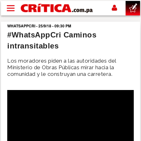
Pasar al contenido principal
WHATSAPPCRI - 25/9/18 - 09:30 PM
buscar
#WhatsAppCri Caminos
intransitables
SUCESOS
Los moradores piden a las autoridades del
NACIONAL
Ministerio de Obras Públicas mirar hacia la
comunidad y le construyan una carretera.
POLÍTICA
SHOW
DEPORTES
MUNDO