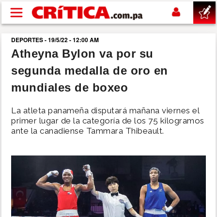
Pasar al contenido principal
DEPORTES - 19/5/22 - 12:00 AM
buscar
Atheyna Bylon va por su
segunda medalla de oro en
SUCESOS
mundiales de boxeo
NACIONAL
La atleta panameña disputará mañana viernes el
primer lugar de la categoría de los 75 kilogramos
POLÍTICA
ante la canadiense Tammara Thibeault.
SHOW
DEPORTES
MUNDO